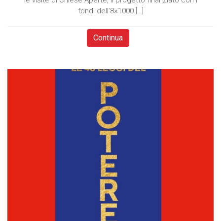
le visite di Chiese Aperte, il progetto finanziato con i
fondi dell’8×1000 […]
Continua