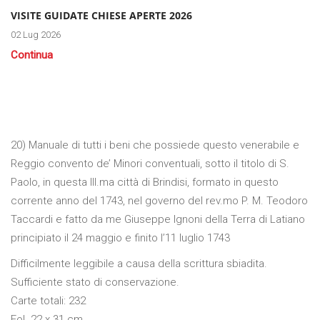
VISITE GUIDATE CHIESE APERTE 2026
02 Lug 2026
Continua
20) Manuale di tutti i beni che possiede questo venerabile e
Reggio convento de’ Minori conventuali, sotto il titolo di S.
Paolo, in questa Ill.ma città di Brindisi, formato in questo
corrente anno del 1743, nel governo del rev.mo P. M. Teodoro
Taccardi e fatto da me Giuseppe Ignoni della Terra di Latiano
principiato il 24 maggio e finito l’11 luglio 1743
Difficilmente leggibile a causa della scrittura sbiadita.
Sufficiente stato di conservazione.
Carte totali: 232
Fol. 22 x 31 cm.