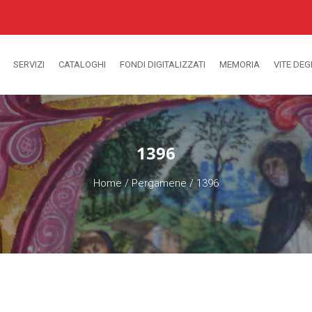
SERVIZI
CATALOGHI
FONDI DIGITALIZZATI
MEMORIA
VITE DEG
1396
Home
/
Pergamene
/
1396