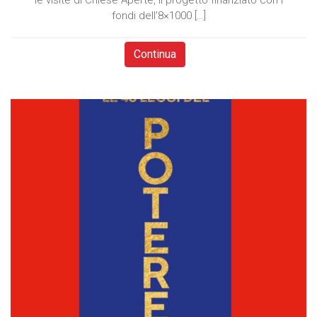
le visite di Chiese Aperte, il progetto finanziato con i
fondi dell’8×1000 […]
Continua