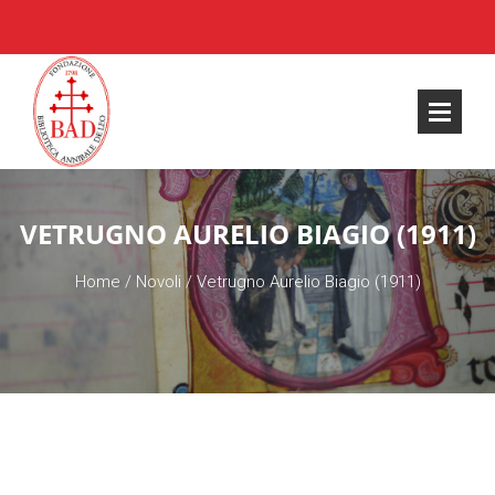
VETRUGNO AURELIO BIAGIO (1911)
Home
/
Novoli
/
Vetrugno Aurelio Biagio (1911)