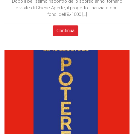
Dopo il bellissimo riscontro dello scorso anno, tornano
le visite di Chiese Aperte, il progetto finanziato con i
fondi dell’8×1000 […]
Continua