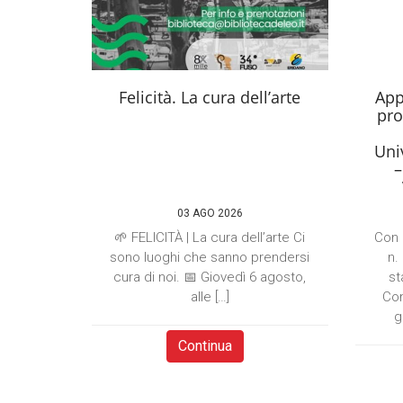
Felicità. La cura dell’arte
App
pro
Univ
–
03 AGO 2026
🌱 FELICITÀ | La cura dell’arte Ci
Con 
sono luoghi che sanno prendersi
n.
cura di noi. 📅 Giovedì 6 agosto,
st
alle […]
Com
g
Continua