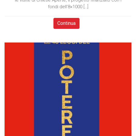
le visite di Chiese Aperte, il progetto finanziato con i
fondi dell’8×1000 […]
Continua