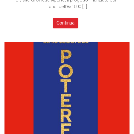
le visite di Chiese Aperte, il progetto finanziato con i
fondi dell’8×1000 […]
Continua