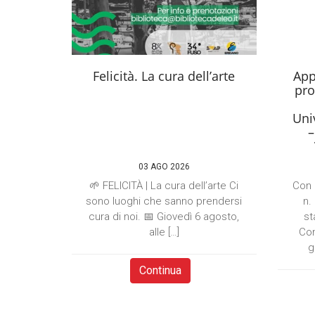
Felicità. La cura dell’arte
App
pro
Univ
–
03 AGO 2026
🌱 FELICITÀ | La cura dell’arte Ci
Con 
sono luoghi che sanno prendersi
n.
cura di noi. 📅 Giovedì 6 agosto,
st
alle […]
Com
g
Continua