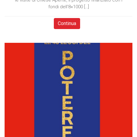
le visite di Chiese Aperte, il progetto finanziato con i
fondi dell’8×1000 […]
Continua