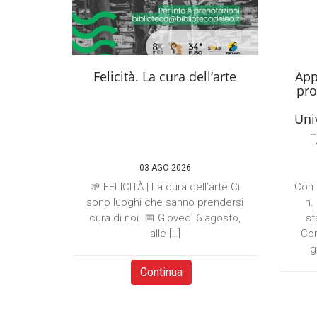
Felicità. La cura dell’arte
App
pro
Univ
–
03 AGO 2026
🌱 FELICITÀ | La cura dell’arte Ci
Con 
sono luoghi che sanno prendersi
n.
cura di noi. 📅 Giovedì 6 agosto,
st
alle […]
Com
g
Continua