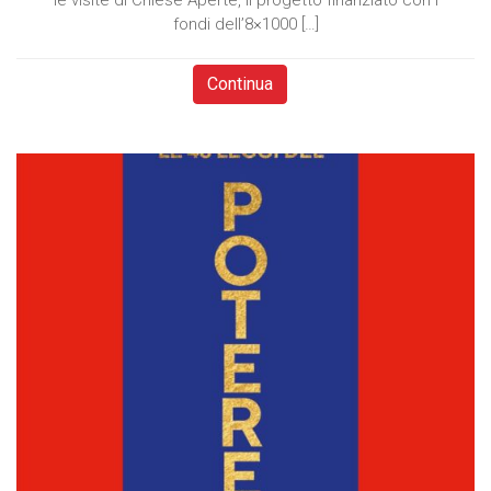
le visite di Chiese Aperte, il progetto finanziato con i
fondi dell’8×1000 […]
Continua