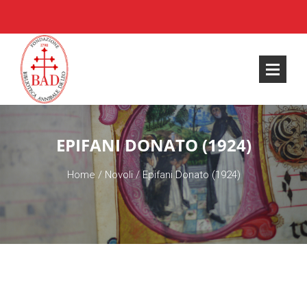
EPIFANI DONATO (1924)
Home
/
Novoli
/
Epifani Donato (1924)