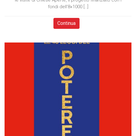
le visite di Chiese Aperte, il progetto finanziato con i
fondi dell’8×1000 […]
Continua