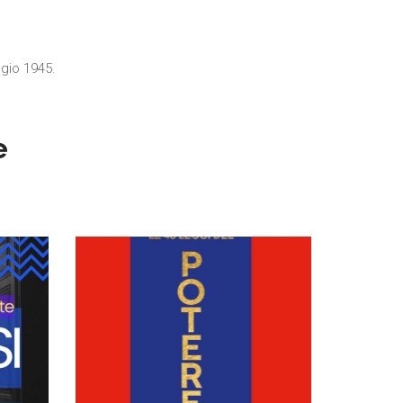
ggio 1945.
e