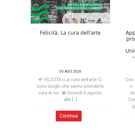
Felicità. La cura dell’arte
App
pro
Univ
–
03 AGO 2026
🌱 FELICITÀ | La cura dell’arte Ci
Con 
sono luoghi che sanno prendersi
n.
cura di noi. 📅 Giovedì 6 agosto,
st
alle […]
Com
g
Continua