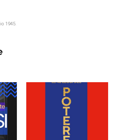
gio 1945.
e