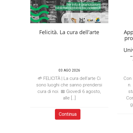
Felicità. La cura dell’arte
App
pro
Univ
–
03 AGO 2026
🌱 FELICITÀ | La cura dell’arte Ci
Con 
sono luoghi che sanno prendersi
n.
cura di noi. 📅 Giovedì 6 agosto,
st
alle […]
Com
g
Continua