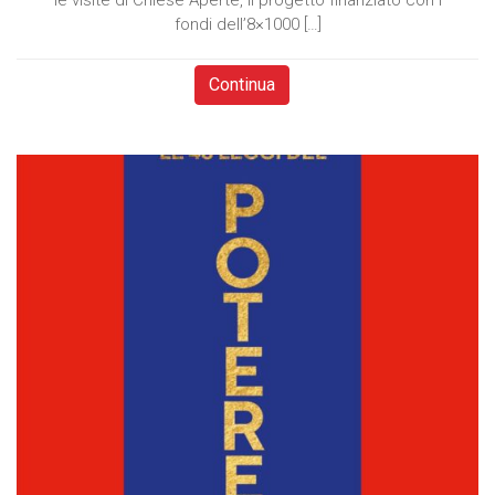
le visite di Chiese Aperte, il progetto finanziato con i
fondi dell’8×1000 […]
Continua