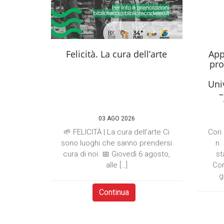
Felicità. La cura dell’arte
App
pro
Univ
–
03 AGO 2026
🌱 FELICITÀ | La cura dell’arte Ci
Con 
sono luoghi che sanno prendersi
n.
cura di noi. 📅 Giovedì 6 agosto,
st
alle […]
Com
g
Continua