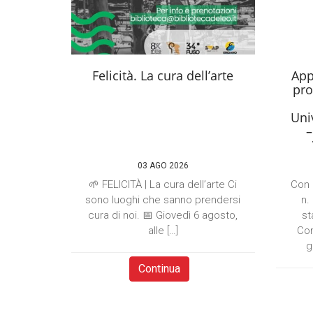
Felicità. La cura dell’arte
App
pro
Univ
–
03 AGO 2026
🌱 FELICITÀ | La cura dell’arte Ci
Con 
sono luoghi che sanno prendersi
n.
cura di noi. 📅 Giovedì 6 agosto,
st
alle […]
Com
g
Continua