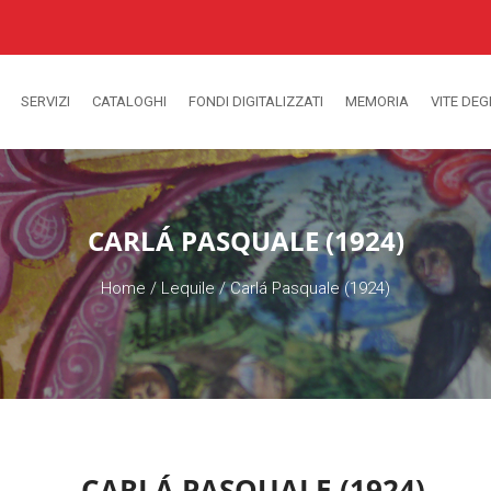
SERVIZI
CATALOGHI
FONDI DIGITALIZZATI
MEMORIA
VITE DEG
CARLÁ PASQUALE (1924)
Home
/
Lequile
/
Carlá Pasquale (1924)
CARLÁ PASQUALE (1924)