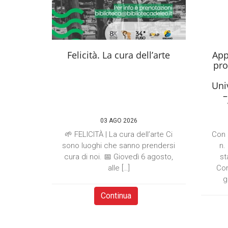
Felicità. La cura dell’arte
App
pro
Univ
–
03 AGO 2026
🌱 FELICITÀ | La cura dell’arte Ci
Con 
sono luoghi che sanno prendersi
n.
cura di noi. 📅 Giovedì 6 agosto,
st
alle […]
Com
g
Continua