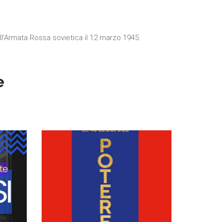
all’Armata Rossa sovietica il 12 marzo 1945.
e