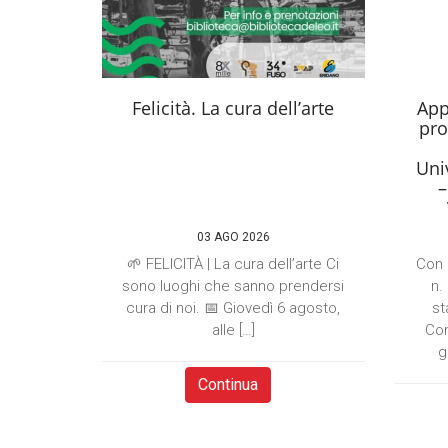
Felicità. La cura dell’arte
App
pro
Univ
–
03 AGO 2026
🌱 FELICITÀ | La cura dell’arte Ci
Con 
sono luoghi che sanno prendersi
n.
cura di noi. 📅 Giovedì 6 agosto,
st
alle […]
Com
g
Continua