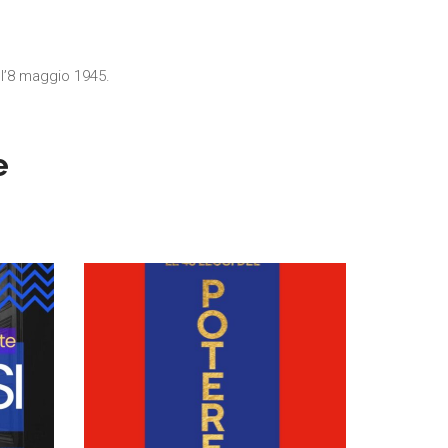
 l’8 maggio 1945.
e