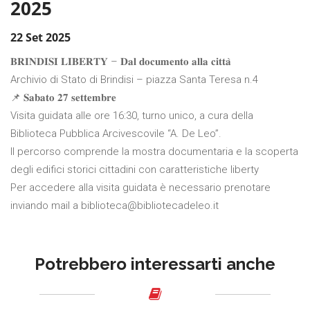
2025
22 Set 2025
𝐁𝐑𝐈𝐍𝐃𝐈𝐒𝐈 𝐋𝐈𝐁𝐄𝐑𝐓𝐘 – 𝐃𝐚𝐥 𝐝𝐨𝐜𝐮𝐦𝐞𝐧𝐭𝐨 𝐚𝐥𝐥𝐚 𝐜𝐢𝐭𝐭𝐚̀
Archivio di Stato di Brindisi – piazza Santa Teresa n.4
📌 𝐒𝐚𝐛𝐚𝐭𝐨 𝟐𝟕 𝐬𝐞𝐭𝐭𝐞𝐦𝐛𝐫𝐞
Visita guidata alle ore 16:30, turno unico, a cura della
Biblioteca Pubblica Arcivescovile “A. De Leo”.
Il percorso comprende la mostra documentaria e la scoperta
degli edifici storici cittadini con caratteristiche liberty
Per accedere alla visita guidata è necessario prenotare
inviando mail a biblioteca@bibliotecadeleo.it
Potrebbero interessarti anche