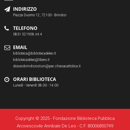
INDIRIZZO
Piazza Duomo 12, 72100 - Brindisi
TELEFONO
0831 521958 int.4
EMAIL
biblioteca@bibliotecadeleo.it
bibliotecadeleo@libero.it
diocesibrindisiostuni@pec.chiesacattolica.it
ORARI BIBLIOTECA
Lunedì - Venerdì 08:00 - 14:00
Copyright © 2025 - Fondazione Biblioteca Pubblica
Arcivescovile Annibale De Leo - C.F. 80006850749